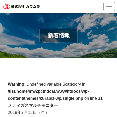
Togg
新着情報
Warning
: Undefined variable $category in
/usr/home/mw2pcmdcar/www/htdocs/wp-
content/themes/kurabiz-wp/single.php
on line
31
メディガスマルチモニター
2018年7月13日（金）