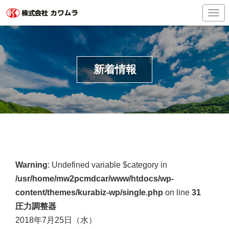
Togg
新着情報
Warning
: Undefined variable $category in
/usr/home/mw2pcmdcar/www/htdocs/wp-
content/themes/kurabiz-wp/single.php
on line
31
圧力調整器
2018年7月25日（水）